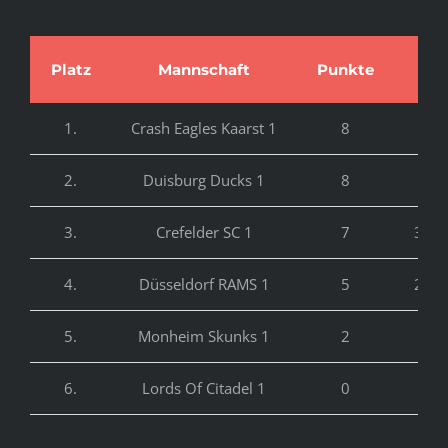
Platz
Mannschaft
Punkte
Tor
1.
Crash Eagles Kaarst 1
8
38:
2.
Duisburg Ducks 1
8
20:
3.
Crefelder SC 1
7
36:1
4.
Düsseldorf RAMS 1
5
21:1
5.
Monheim Skunks 1
2
8:3
6.
Lords Of Citadel 1
0
3:5