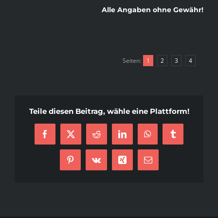
Alle Angaben ohne Gewähr!
Seiten:
1
2
3
4
Teile diesen Beitrag, wähle eine Plattform!
Facebook
X
Reddit
LinkedIn
WhatsApp
Tumblr
Pinterest
Vk
Xing
E-
Mail