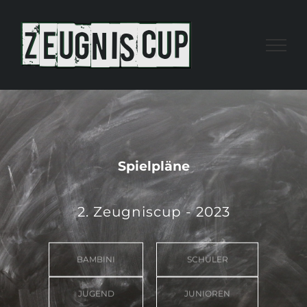
Zum
Inhalt
springen
Spielpläne
2. Zeugniscup - 2023
BAMBINI
SCHÜLER
JUGEND
JUNIOREN