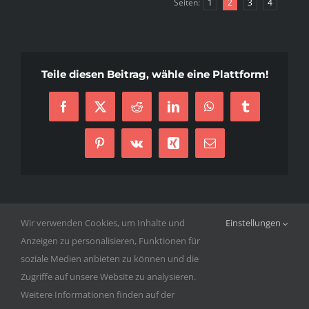
Seiten:
1
2
3
4
Teile diesen Beitrag, wähle eine Plattform!
Facebook
X
Reddit
LinkedIn
WhatsApp
Tumblr
Pinterest
Vk
Xing
E-
Mail
Wir verwenden Cookies, um Inhalte und
Einstellungen
Anzeigen zu personalisieren, Funktionen für
© Copyright 2020 -
2026 ISC Düsseldorf RAMS 1987 e.V. | Alle
soziale Medien anbieten zu können und die
Rechte vorbehalten |
Impressum
|
Datenschutzerklärung
|
Zugriffe auf unsere Website zu analysieren.
Login
Weitere Informationen finden auf der