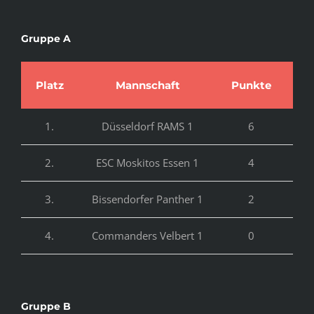
Gruppe A
Platz
Mannschaft
Punkte
To
1.
Düsseldorf RAMS 1
6
21
2.
ESC Moskitos Essen 1
4
14
3.
Bissendorfer Panther 1
2
5:
4.
Commanders Velbert 1
0
3:
Gruppe B