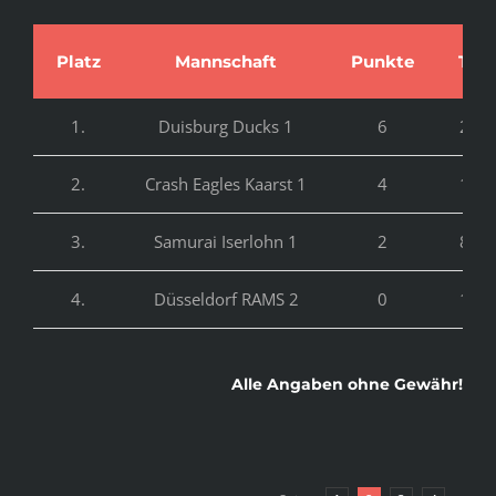
Platz
Mannschaft
Punkte
Tore
1.
Duisburg Ducks 1
6
27:0
2.
Crash Eagles Kaarst 1
4
16:3
3.
Samurai Iserlohn 1
2
8:16
4.
Düsseldorf RAMS 2
0
1:33
Alle Angaben ohne Gewähr!