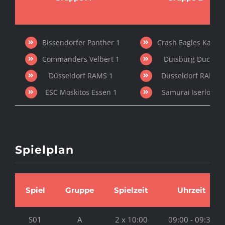
Bissendorfer Panther 1
Crash Eagles Kaarst
Commanders Velbert 1
Duisburg Ducks 1
Düsseldorf RAMS 1
Düsseldorf RAMS 
ESC Moskitos Essen 1
Samurai Iserlohn 
Spielplan
Spiel
Gruppe
Spielzeit
Uhrzeit
S01
A
2 x 10:00
09:00 - 09:35