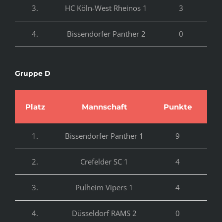
3.
HC Köln-West Rheinos 1
3
1
4.
Bissendorfer Panther 2
0
0
Gruppe D
Platz
Mannschaft
Punkte
To
1.
Bissendorfer Panther 1
9
16
2.
Crefelder SC 1
4
17
3.
Pulheim Vipers 1
4
17
4.
Düsseldorf RAMS 2
0
00