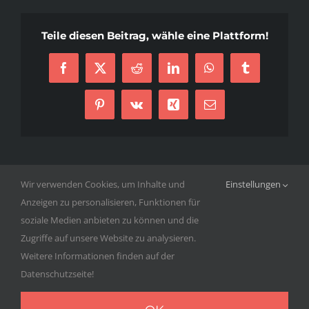
Teile diesen Beitrag, wähle eine Plattform!
Facebook
X
Reddit
LinkedIn
WhatsApp
Tumblr
Pinterest
Vk
Xing
E-
Mail
Wir verwenden Cookies, um Inhalte und
Einstellungen
Anzeigen zu personalisieren, Funktionen für
© Copyright 2020 -
2026 ISC Düsseldorf RAMS 1987 e.V. | Alle
soziale Medien anbieten zu können und die
Rechte vorbehalten |
Impressum
|
Datenschutzerklärung
|
Zugriffe auf unsere Website zu analysieren.
Login
Weitere Informationen finden auf der
Datenschutzseite!
Facebook
Instagram