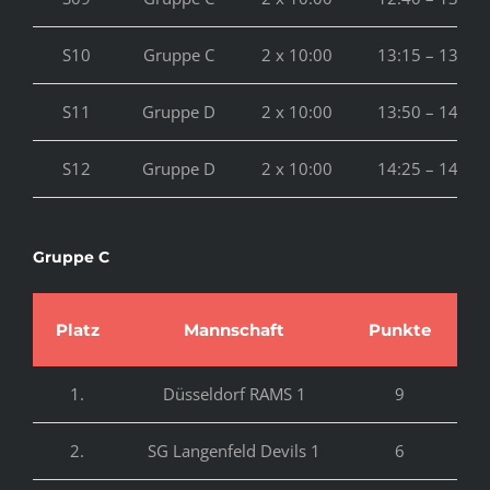
S10
Gruppe C
2 x 10:00
13:15 – 13:45
S11
Gruppe D
2 x 10:00
13:50 – 14:20
S12
Gruppe D
2 x 10:00
14:25 – 14:55
Gruppe C
Platz
Mannschaft
Punkte
T
1.
Düsseldorf RAMS 1
9
3
2.
SG Langenfeld Devils 1
6
2