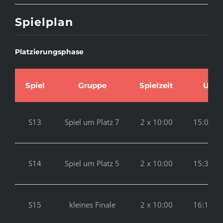
Spielplan
Platzierungsphase
Spiel
Gruppe
Spielzeit
Uhrz
S13
Spiel um Platz 7
2 x 10:00
15:00 – 
S14
Spiel um Platz 5
2 x 10:00
15:35 – 
S15
kleines Finale
2 x 10:00
16:10 – 