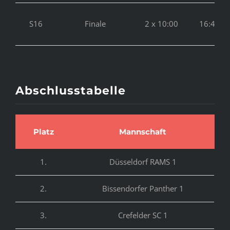
S16
Finale
2 x 10:00
16:45 – 
Abschlusstabelle
Platz
Mannschaft
1.
Düsseldorf RAMS 1
2.
Bissendorfer Panther 1
3.
Crefelder SC 1